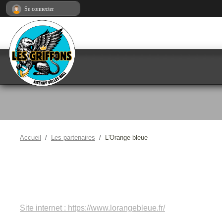
Panneau de gestion des cookies
Se connecter
Accueil
Les partenaires
L'Orange bleue
Site internet : https://www.lorangebleue.fr/