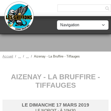
Panneau de gestion des cookies
Accueil
Aizenay - La Bruffire - Tiffauges
AIZENAY - LA BRUFFIRE -
TIFFAUGES
LE
DIMANCHE
17
MARS
2019
LE NOROIT
- À 10H30