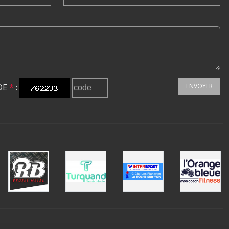
DE
*
:
ENVOYER