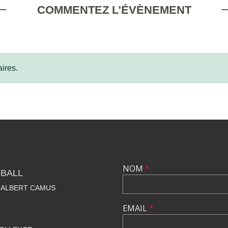
COMMENTEZ L’ÉVÈNEMENT
ires.
NOM
*
-BALL
E ALBERT CAMUS
EMAIL
*